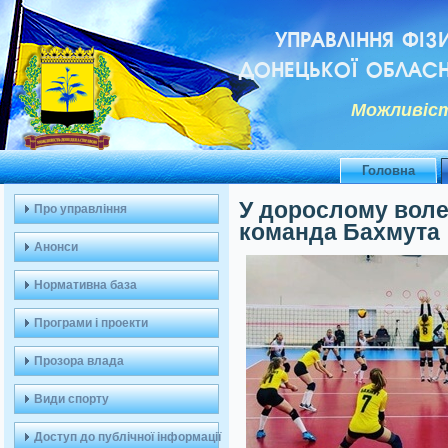
УПРАВЛІННЯ ФІЗ
ДОНЕЦЬКОЇ ОБЛАСН
Можливiст
Головна
У дорослому воле
Про управління
команда Бахмута
Анонси
Нормативна база
Програми і проекти
Прозора влада
Види спорту
Доступ до публічної інформації