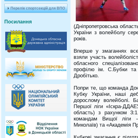
Перелік спортсекцій для ВПО
Посилання
(Дніпропетровська област
України з волейболу сер
років.
Вперше у змаганнях все
взяли участь волейболіс
обласного спеціалізова
профілю ім. С.Бубки 
Дробітько.
Попри те, що команда Дон
Кубку України, наші де
дорослому волейболі. Ба
Першої ліги «Іскра-ДДАЕУ
область) з рахунком 3:
командам Вищої ліги
Миколаїв) та «Академія Пр
Кубкові змагання є підго