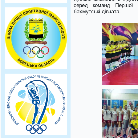
серед команд Першої 
бахмутські дівчата.