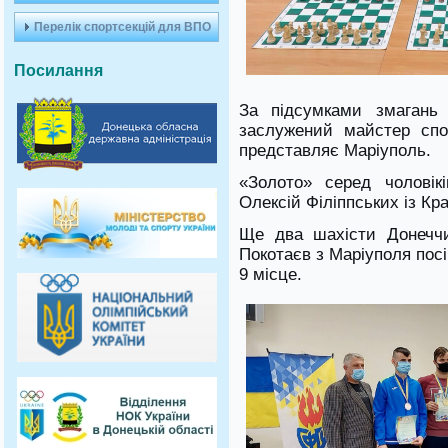
Перелік спортсекцій для ВПО
Посилання
За підсумками змагань
заслужений майстер спо
представляє Маріуполь.
«Золото» серед чоловік
Олексій Філіппських із Кр
Ще два шахісти Донеччи
Покотаєв з Маріуполя посі
9 місце.