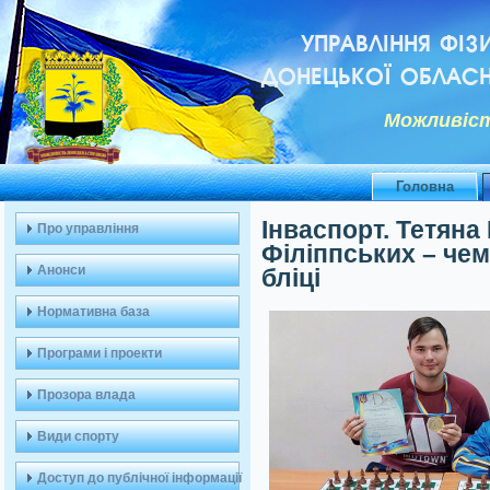
УПРАВЛІННЯ ФІЗ
ДОНЕЦЬКОЇ ОБЛАСН
Можливiст
Головна
Інваспорт. Тетяна
Про управління
Філіппських – чем
Анонси
бліці
Нормативна база
Програми і проекти
Прозора влада
Види спорту
Доступ до публічної інформації