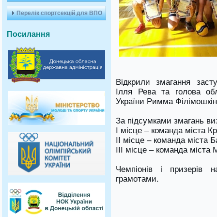
Перелік спортсекцій для ВПО
Посилання
Відкрили змагання заст
Ілля Рева та голова об
України Римма Філімошкін
За підсумками змагань виз
І місце – команда міста К
ІІ місце – команда міста Б
ІІІ місце – команда міста 
Чемпіонів і призерів 
грамотами.