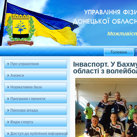
УПРАВЛІННЯ ФІЗ
ДОНЕЦЬКОЇ ОБЛАСН
Можливiст
Головна
Інваспорт. У Бахм
Про управління
області з волейбо
Анонси
Нормативна база
Програми і проекти
Прозора влада
Види спорту
Доступ до публічної інформації