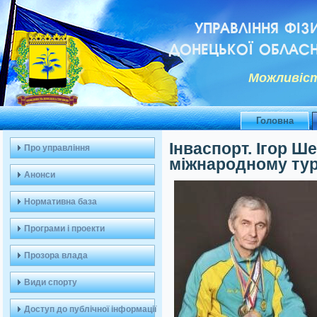
УПРАВЛІННЯ ФІЗ
ДОНЕЦЬКОЇ ОБЛАСН
Можливiст
Головна
Інваспорт. Ігор Ш
Про управління
міжнародному турн
Анонси
Нормативна база
Програми і проекти
Прозора влада
Види спорту
Доступ до публічної інформації