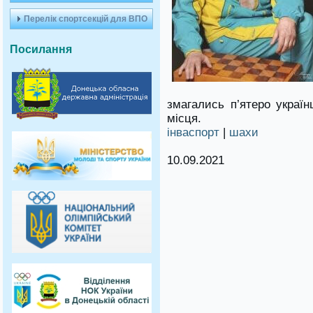
Перелік спортсекцій для ВПО
Посилання
змагались п’ятеро україн
місця.
інваспорт
|
шахи
10.09.2021