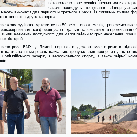
встановлено конструкцію пневматичних старто
часом проведуть тестування. Завершується
и мають виконати для першого й третього віражів. Із суглинку триває ф
 готовності є друга та перша.
верхову будівлю гуртожитку на 50 осіб – спортсменів, тренерсько-викл
тренажерний зал, конференц-зала, їдальня та кімнати для проживання 
дбачили елементи доступності для маломобільних груп населення, зробил
них батарей.
, велотраса BMX у Лимані першою в державі має отримати відповід
и на якісно інший рівень навчально-тренувальний процес за участю вих
и олімпійського резерву з велосипедного спорту, а також збірної ком
нів.