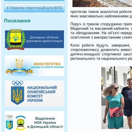
Перелік спортсекцій для ВПО
протягом тижня аналогічні робот
яких максимально наближеними до
Посилання
Поруч із треком споруджено трипо
Медичний та масажний кабінети, 
та обладнанням. На об’єкті пере
освітлення з використанням соняч
Коли роботи будуть завершені
спорткомплексу дозволить вивест
дитячо-юнацької спортивної школ
регіонального та національного рів