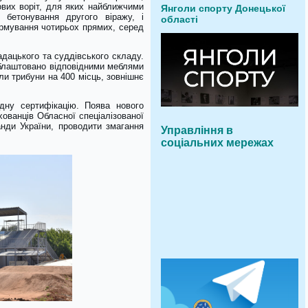
вих воріт, для яких найближчими
Янголи спорту Донецької
 бетонування другого віражу, і
області
ормування чотирьох прямих, серед
адацького та суддівського складу.
облаштовано відповідними меблями
и трибуни на 400 місць, зовнішнє
ну сертифікацію. Поява нового
ованців Обласної спеціалізованої
анди України, проводити змагання
Управління в
соціальних мережах