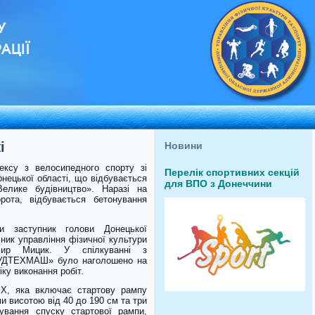
У
АЦІЇ
і
Новини
ексу з велосипедного спорту зі
Перелік спортивних секцій
нецької області, що відбувається
для ВПО з Донеччини
елике будівництво». Наразі на
рота, відбувається бетонування
ли заступник голови Донецької
ник управління фізичної культури
имир Мицик. У спілкуванні з
«БУДТЕХМАШ» було наголошено на
ку виконання робіт.
X, яка включає стартову рампу
и висотою від 40 до 190 см та три
ування спуску стартової рампи,