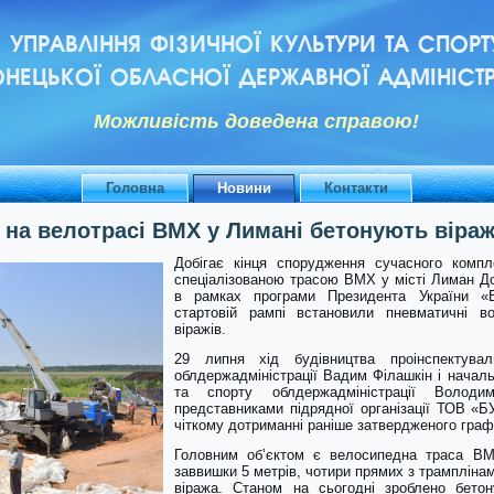
УПРАВЛІННЯ ФІЗИЧНОЇ КУЛЬТУРИ ТА СПОРТ
НЕЦЬКОЇ ОБЛАСНОЇ ДЕРЖАВНОЇ АДМІНІСТР
Можливiсть доведена справою!
Головна
Новини
Контакти
 на велотрасі ВМХ у Лимані бетонують віраж
Добігає кінця спорудження сучасного компл
спеціалізованою трасою ВМХ у місті Лиман До
в рамках програми Президента України «В
стартовій рампі встановили пневматичні во
віражів.
29 липня хід будівництва проінспектува
облдержадміністрації Вадим Філашкін і началь
та спорту облдержадміністрації Волод
представниками підрядної організації ТОВ 
чіткому дотриманні раніше затвердженого графі
Головним об’єктом є велосипедна траса BM
заввишки 5 метрів, чотири прямих з трамплінам
віража. Станом на сьогодні зроблено бетон