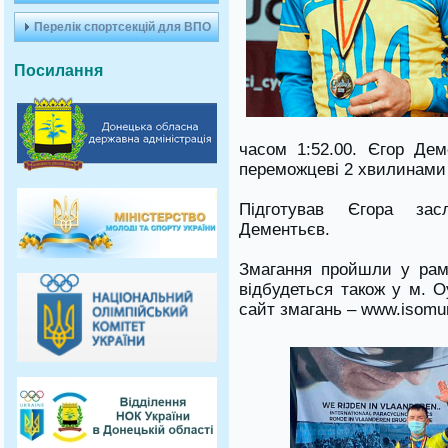
Перелік спортсекцій для ВПО
Посилання
часом 1:52.00. Єгор Де
переможцеві 2 хвилинами
Підготував Єгора зас
Дементьєв.
Змагання пройшли у рамк
відбудеться також у м. О
сайт змагань – www.isomu