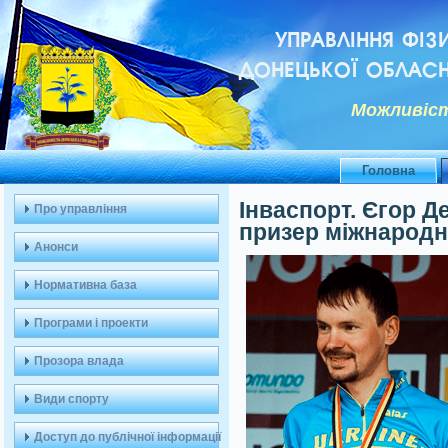
УПРАВЛІННЯ ФІЗ
ДОНЕЦЬКОЇ ОБЛАСН
Можливiст
Головна
Інваспорт. Єгор Д
Про управління
призер міжнародн
Анонси
Нормативна база
Програми і проекти
Прозора влада
Види спорту
Доступ до публічної інформації