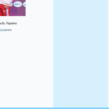
ьби України
тушенко