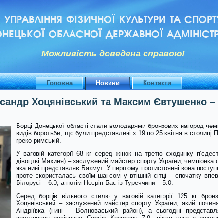
УПРАВЛІННЯ ФІЗИЧНОЇ КУЛЬТУРИ ТА СПОРТ
НЕЦЬКОЇ ОБЛАСНОЇ ДЕРЖАВНОЇ АДМІНІСТР
Можливiсть доведена справою!
Головна
Новини
Контакти
сандр Хоцянівський та Максим Євтушенко – 
Борці Донецької області стали володарями бронзових нагород чем
видів боротьби, що були представлені з 19 по 25 квітня в столиці П
греко-римській.
У ваговій категорії 68 кг серед жінок на третю сходинку п’єде
дівоцтві Махиня) – заслужений майстер спорту України, чемпіонка с
яка нині представляє Бахмут. У першому протистоянні вона поступи
проте скористалась своїм шансом у втішній сітці – спочатку вп
Білорусі – 6:0, а потім Несрін Бас із Туреччини – 5:0.
Серед борців вільного стилю у ваговій категорії 125 кг бро
Хоцянівський – заслужений майстер спорту України, який почин
Андріївка (нині – Волноваський район), а сьогодні представ
поступився росіянину Сергію Козиреву 7:9, після чого з рахун