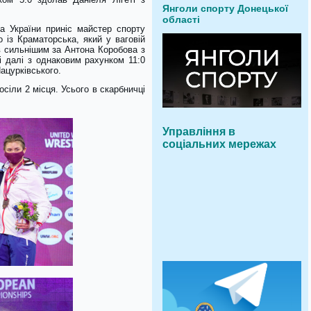
Янголи спорту Донецької
області
а України приніс майстер спорту
 із Краматорська, який у ваговій
ув сильнішим за Антона Коробова з
 і далі з однаковим рахунком 11:0
ацурківського.
осіли 2 місця. Усього в скарбничці
Управління в
соціальних мережах