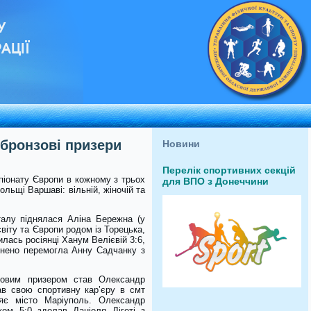
У
АЦІЇ
бронзові призери
Новини
Перелік спортивних секцій
піонату Європи в кожному з трьох
для ВПО з Донеччини
ольщі Варшаві: вільній, жіночій та
сталу піднялася Аліна Бережна (у
віту та Європи родом із Торецька,
лась росіянці Ханум Велієвій 3:6,
евнено перемогла Анну Садчанку з
нзовим призером став Олександр
ав свою спортивну кар’єру в смт
ляє місто Маріуполь. Олександр
ком 5:0 здолав Даніеля Лігеті з