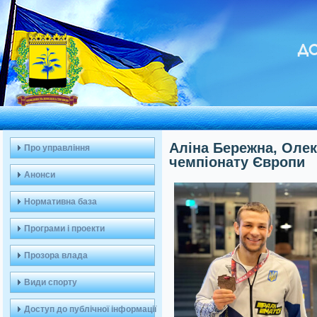
ДО
Аліна Бережна, Олек
Про управління
чемпіонату Європи
Анонси
Нормативна база
Програми і проекти
Прозора влада
Види спорту
Доступ до публічної інформації