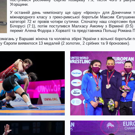
Угорщини.
У останній день чемпіонату ще одну «бронзу» для Донеччини т
міжнародного класу з греко-римської боротьби Максим Євтушенко
категорії 72 кг провів чотири сутички. Спочатку наш спортсмен б
Білорусі (7:1), потім поступився Малхасу Амояну з Вірменії (0:5)
переміг Алена Фодора з Хорватії та представника Польщі Романа П
агань у Варшаві жіноча та чоловіча збірні України з вільної боротьби п
ту Європи виявилося 13 медалей (2 золотих, 2 срібних та 9 бронзових).