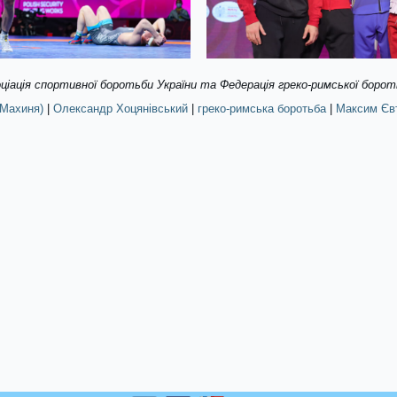
соціація спортивної боротьби України та Федерація греко-римської борот
(Махиня)
|
Олександр Хоцянівський
|
греко-римська боротьба
|
Максим Єв