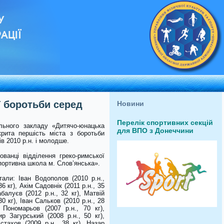
У
АЦІЇ
ї боротьби серед
Новини
Перелік спортивних секцій
льного закладу «Дитячо-юнацька
для ВПО з Донеччини
крита першість міста з боротьби
ів 2010 р.н. і молодше.
ванці відділення греко-римської
ортивна школа м. Слов’янська».
тали: Іван Водополов (2010 р.н.,
36 кг), Акім Садовнік (2011 р.н., 35
балуєв (2012 р.н., 32 кг), Матвій
30 кг), Іван Сальков (2010 р.н., 28
 Пономарьов (2007 р.н., 70 кг),
р Загурський (2008 р.н., 50 кг),
стахов (2009 р.н., 38 кг), Назар