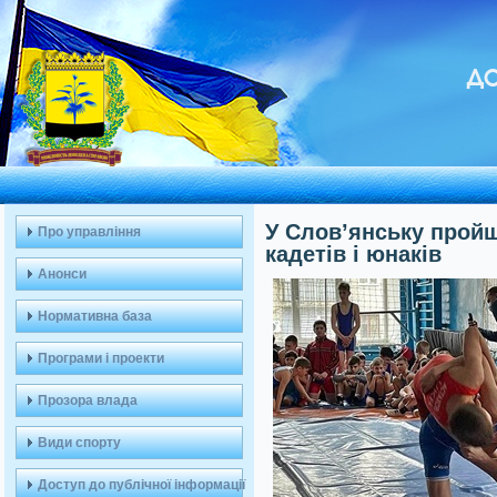
ДО
У Слов’янську пройш
Про управління
кадетів і юнаків
Анонси
Нормативна база
Програми і проекти
Прозора влада
Види спорту
Доступ до публічної інформації