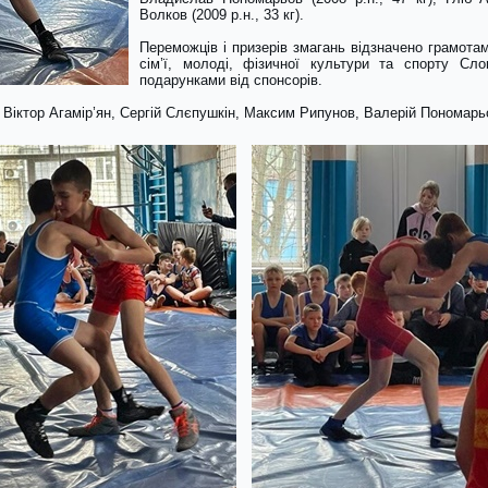
Волков (2009 р.н., 33 кг).
Переможців і призерів змагань відзначено грамота
сім’ї, молоді, фізичної культури та спорту Сло
подарунками від спонсорів.
 Віктор Агамір’ян, Сергій Слєпушкін, Максим Рипунов, Валерій Пономарь