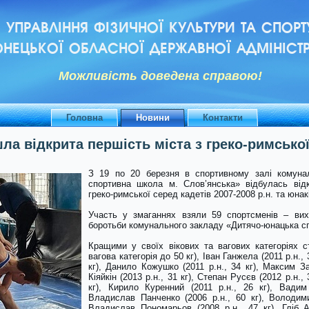
УПРАВЛІННЯ ФІЗИЧНОЇ КУЛЬТУРИ ТА СПОРТ
НЕЦЬКОЇ ОБЛАСНОЇ ДЕРЖАВНОЇ АДМІНІСТР
Можливiсть доведена справою!
Головна
Новини
Контакти
ла відкрита першість міста з греко-римсько
З 19 по 20 березня в спортивному залі комуна
спортивна школа м. Слов’янська» відбулась від
греко-римської серед кадетів 2007-2008 р.н. та юнак
Участь у змаганнях взяли 59 спортсменів – вихо
боротьби комунального закладу «Дитячо-юнацька сп
Кращими у своїх вікових та вагових категоріях с
вагова категорія до 50 кг), Іван Ганжела (2011 р.н., 
кг), Данило Кожушко (2011 р.н., 34 кг), Максим За
Кіяйкін (2013 р.н., 31 кг), Степан Русєв (2012 р.н., 
кг), Кирило Куренний (2011 р.н., 26 кг), Вадим
Владислав Панченко (2006 р.н., 60 кг), Володими
Владислав Пономарьов (2008 р.н., 47 кг), Гліб А