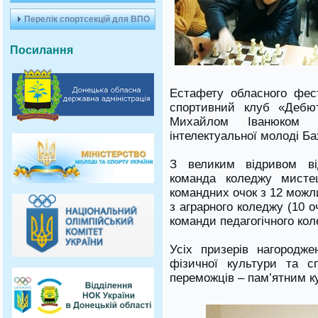
Перелік спортсекцій для ВПО
Посилання
Естафету обласного фес
спортивний клуб «Дебют
Михайлом Іванюком 
інтелектуальної молоді Б
З великим відривом ві
команда коледжу мисте
командних очок з 12 можл
з аграрного коледжу (10 оч
команди педагогічного кол
Усіх призерів нагородж
фізичної культури та с
переможців – пам’ятним к