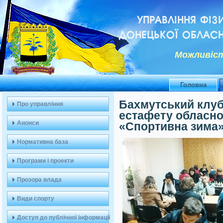
УПРАВЛІННЯ ФІЗ
ДОНЕЦЬКОЇ ОБЛАСН
Можливiст
Головна
Бахмутський клу
Про управління
естафету обласн
Анонси
«Спортивна зима
Нормативна база
Програми і проекти
Прозора влада
Види спорту
Доступ до публічної інформації