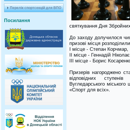
Перелік спортсекцій для ВПО
Посилання
святкування Дня Збройних
До заходу долучилося чи
призові місця розподілил
І місце - Степан Корчмар,
ІІ місце - Геннадій Нікола
ІІІ місце - Борис Косаренк
Призерів нагороджено с
відповідних ступені
Вугледарського міського 
«Спорт для всіх».