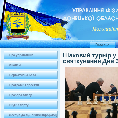
УПРАВЛІННЯ ФІЗ
ДОНЕЦЬКОЇ ОБЛАСН
Можливiст
Головна
Шаховий турнір у 
Про управління
святкування Дня 
Анонси
Нормативна база
Програми і проекти
Прозора влада
Види спорту
Доступ до публічної інформації