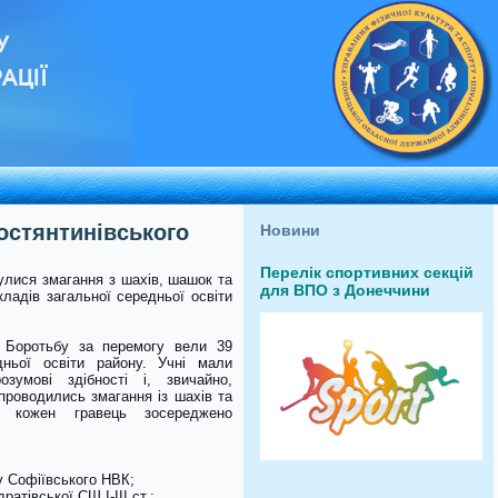
У
АЦІЇ
Костянтинівського
Новини
Перелік спортивних секцій
улися змагання з шахів, шашок та
для ВПО з Донеччини
кладів загальної середньої освіти
 Боротьбу за перемогу вели 39
дньої освіти району. Учні мали
зумові здібності і, звичайно,
 проводились змагання із шахів та
 кожен гравець зосереджено
у Софіївського НВК;
ратівської СШ І-ІІІ ст.;