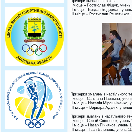
Призери змагань з шахів:
І місце – Ростислав Фіщук, учень 7
ІІ місце – Богдан Бодерлан, учень
ІІІ місце – Ростислав Решетніков
Призерки змагань з настільного те
І місце – Світлана Паршина, учени
ІІ місце – Наталія Мірошніченко,
ІІІ місце – Варвара Аданік, учениц
Призери змагань з настільного тен
І місце – Сергій Свільонок, учень 
ІІ місце – Назар Пічняков, учень 11
ІІІ місце – Іван Біленець, учень 