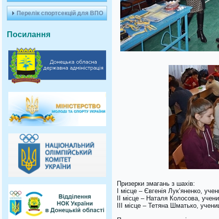
Перелік спортсекцій для ВПО
Посилання
Призерки змагань з шахів:
І місце – Євгенія Лук’яненко, учен
ІІ місце – Наталя Колосова, учен
ІІІ місце – Тетяна Шматько, учениц