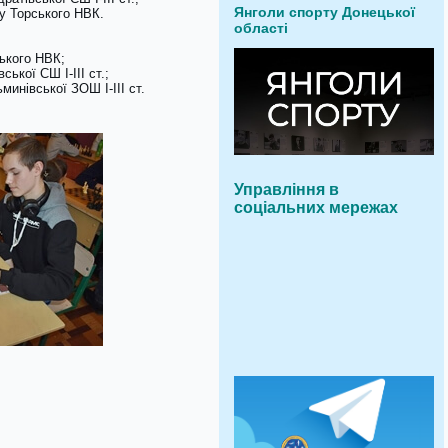
Янголи спорту Донецької
су Торського НВК.
області
ського НВК;
ської СШ І-ІІІ ст.;
минівської ЗОШ І-ІІІ ст.
Управління в
соціальних мережах