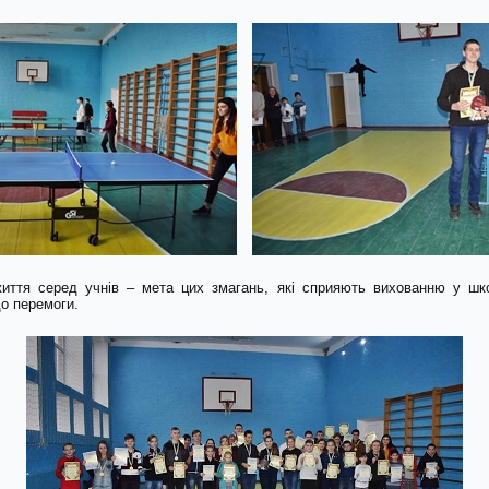
иття серед учнів – мета цих змагань, які сприяють вихованню у шк
до перемоги.