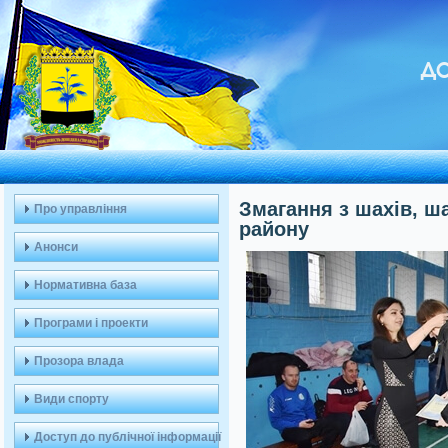
ДО
Змагання з шахів, ш
Про управління
району
Анонси
Нормативна база
Програми і проекти
Прозора влада
Види спорту
Доступ до публічної інформації