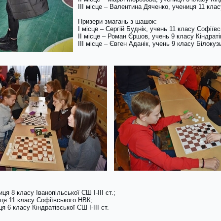
ІІІ місце – Валентина Дяченко, учениця 11 кла
Призери змагань з шашок:
І місце – Сергій Буднік, учень 11 класу Софіїв
ІІ місце – Роман Єршов, учень 9 класу Кіндратів
ІІІ місце – Євген Аданік, учень 9 класу Білокузь
иця 8 класу Іванопільської СШ І-ІІІ ст.;
иця 11 класу Софіївського НВК;
я 6 класу Кіндратівської СШ І-ІІІ ст.