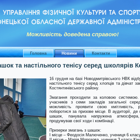
УПРАВЛІННЯ ФІЗИЧНОЇ КУЛЬТУРИ ТА СПОРТ
НЕЦЬКОЇ ОБЛАСНОЇ ДЕРЖАВНОЇ АДМІНІСТР
Можливiсть доведена справою!
Головна
Новини
Контакти
ашок та настільного тенісу серед школярів 
16 грудня на базі Новодмитрівського НВК відб
настільного тенісу серед хлопців та дівчат за
Костянтинівського району.
Змагання проходили за коловою системою.
учасників з семи закладів загальної сере
можливість проявити свою кмітливість, ро
поборотися за призове місце. В аудиторії, де
шашок, панувала напружена атмосфера,
продумував свої ходи і комбінації.
Призерки змагань з шашок:
І місце – Феодосія Малюченко, учениця 6 клас
ІІ місце – Марія Морозова, учениця 3 класу Кінд