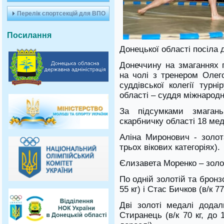
Перелік спортсекцій для ВПО
Посилання
Донецької області посіла 
Донеччину на змаганнях 
на чолі з тренером Олег
суддівської колегії турн
області – суддя міжнародн
За підсумками змаган
скарбничку області 18 ме
Аліна Миронович - золота
трьох вікових категоріях).
Єлизавета Моренко – золота
По одній золотій та бронз
55 кг) і Стас Бичков (в/к 77
Дві золоті медалі дода
Стиранець (в/к 70 кг, до 