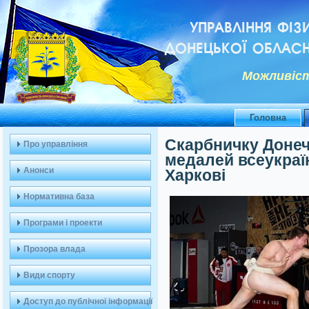
УПРАВЛІННЯ ФІЗ
ДОНЕЦЬКОЇ ОБЛАСН
Можливiст
Головна
Скарбничку Донеч
Про управління
медалей всеукраїн
Анонси
Харкові
Нормативна база
Програми і проекти
Прозора влада
Види спорту
Доступ до публічної інформації