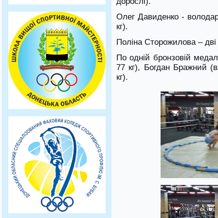
дорослі).
Олег Давиденко - володар 
кг).
Поліна Сторожилова – дві б
По одній бронзовій медал
77 кг), Богдан Бражний (в
кг).