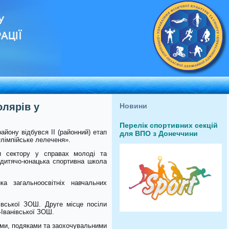
У
АЦІЇ
олярів у
Новини
Перелік спортивних секцій
айону відбувся ІІ (районний) етап
для ВПО з Донеччини
лімпійське лелеченя».
ки сектору у справах молоді та
а дитячо-юнацька спортивна школа
а загальноосвітніх навчальних
івської ЗОШ. Друге місце посіли
-Іванівської ЗОШ.
ами, подяками та заохочувальними