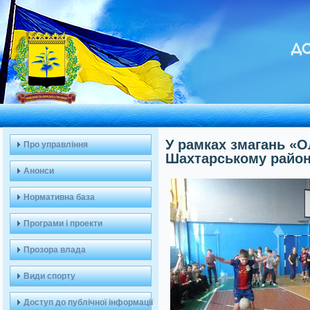
ДО
У рамках змагань «О
Про управління
Шахтарському район
Анонси
Нормативна база
Програми і проекти
Прозора влада
Види спорту
Доступ до публічної інформації