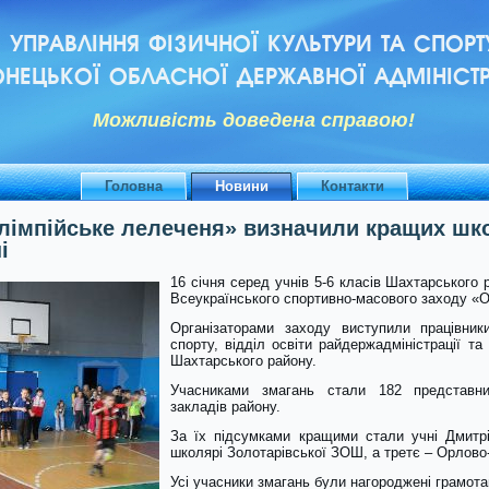
УПРАВЛІННЯ ФІЗИЧНОЇ КУЛЬТУРИ ТА СПОРТ
НЕЦЬКОЇ ОБЛАСНОЇ ДЕРЖАВНОЇ АДМІНІСТР
Можливiсть доведена справою!
Головна
Новини
Контакти
лімпійське лелеченя» визначили кращих шк
і
16 січня серед учнів 5-6 класів Шахтарського р
Всеукраїнського спортивно-масового заходу «О
Організаторами заходу виступили працівни
спорту, відділ освіти райдержадміністрації т
Шахтарського району.
Учасниками змагань стали 182 представник
закладів району.
За їх підсумками кращими стали учні Дмитр
школярі Золотарівської ЗОШ, а третє – Орлово
Усі учасники змагань були нагороджені грамот