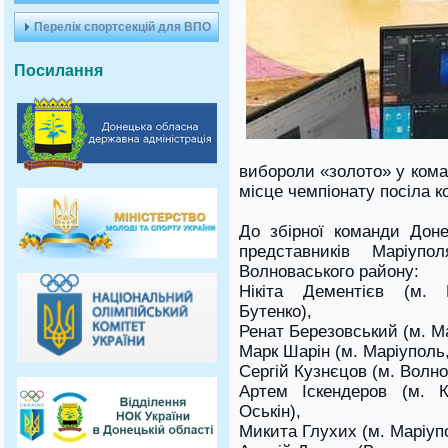
Перелік спортсекцій для ВПО
Посилання
вибороли «золото» у кома
місце чемпіонату посіла 
До збірної команди Доне
представників Маріупо
Волноваського району:
Нікіта Дементієв (м. 
Бутенко),
Ренат Березовський (м. Ма
Марк Шарін (м. Маріуполь,
Сергій Кузнєцов (м. Волнов
Артем Іскендеров (м. К
Оськін),
Микита Глухих (м. Маріуп