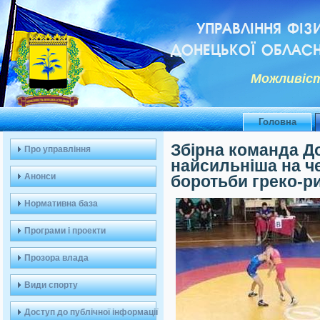
УПРАВЛІННЯ ФІЗ
ДОНЕЦЬКОЇ ОБЛАСН
Можливiст
Головна
Збірна команда До
Про управління
найсильніша на че
Анонси
боротьби греко-р
Нормативна база
Програми і проекти
Прозора влада
Види спорту
Доступ до публічної інформації