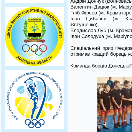
Андрій Дончук (Волновась
Валентин Дацюк (м. Маріу
Гліб Фірсов (м. Краматорс
Іван Цибанєв (м. Кра
Євтушенко),
Владислав Луб (м. Крамат
Іван Солодуха (м. Маріупо
Спеціальний приз Федерац
отримав кращий борець к
Команда борців Донецької 