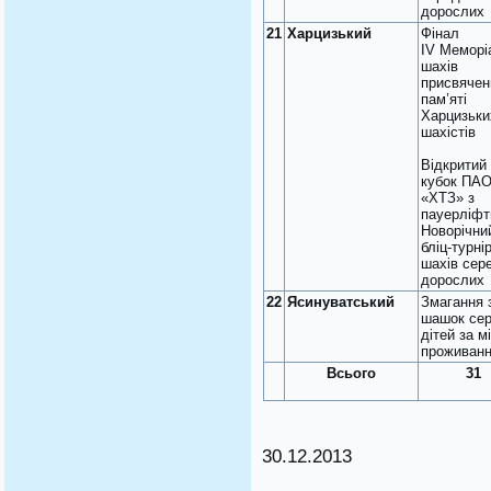
дорослих
21
Харцизький
Фінал
IV Меморі
шахів
присвячен
пам’яті
Харцизьки
шахістів
Відкритий
кубок ПА
«ХТЗ» з
пауерліфт
Новорічни
бліц-турнір
шахів сер
дорослих
22
Ясинуватський
Змагання 
шашок се
дітей за м
проживан
Всього
31
30.12.2013