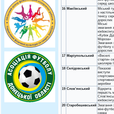
серед шко
16
Макіївський
Міський ту
з настільн
тенісу се
дорослих
Міські
змагання 
кікбоксінгу
«Кубок Ді
Мороза»
Змагання 
футболу 
дорослих
17
Маріупольський
«Веселі
старти» с
школярів І
18
Селідовський
Показові
виступи
спортсмені
спортивно
аеробіки
19
Слов’янський
Відкрита
першість 
Слов’янсь
кікбоксінгу
20
Старобешевський
Змагання 
міні-футб
серед