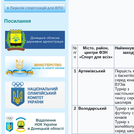
Перелік спортсекцій для ВПО
Посилання
№
Місто, район,
Найменув
п/
центри ФЗН
заход
п
«Спорт для всіх»
1
Артемівський
Першість 
з баскетб
серед юна
ВУЗів
Турнір з
настільно
тенісу се
школярів
2
Володарський
Турнір з мі
футболу 
юнаків
Турнір з
волейбол
серед шко