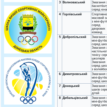
3
Волноваський
Змагання 
баскетбол
серед юна
4
Горлівський
Спортивно
масовий з
з міні-фут
серед
дворових
команд
5
Добропільский
Змагання 
міні-футб
серед шко
Змагання 
настільно
тенісу се
школярів
Змагання
серед шко
з волейбо
6
Димитровський
Змагання 
міні-футб
серед шко
7
Донецький
Змагання 
шахів сер
дітей
8
Дебальцівський
Змагання 
міні-футб
серед шко