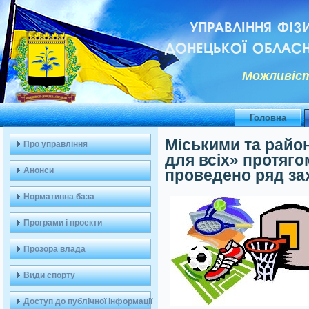
УПРАВЛІННЯ ФІЗ
ДОНЕЦЬКОЇ ОБЛАСН
Можливiст
Головна
Міськими та райо
Про управління
для всіх» протяг
Анонси
проведено ряд за
Нормативна база
Програми і проекти
Прозора влада
Види спорту
Доступ до публічної інформації