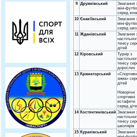
9
Дружківський
Змагання 
міні-футб
серед юна
10
Єнакіївський
Змагання 
міні-футб
серед шко
11
Жданівський
Змагання 
настільно
тенісу се
дітей
12
Кіровський
Турнір з
настільно
тенісу се
дорослих
13
Краматорський
«Спортивн
зима» сер
дітей
Новорічні
спортивні
естафети
серед діт
14
Костянтинівський
Змагання 
настільно
тенісу се
школярів
15
Курахівський
Змагання 
міні-футб