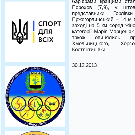
бар’єрами кращими стал
Порохов (7,9), у штов
представники Горлі
Пржегорлинський – 14 м 9
заході на 5 км серед жін
категорії Марія Марценюк 
також опинялись пре
Хмельницького, Херс
Костянтинівки.
30.12.2013