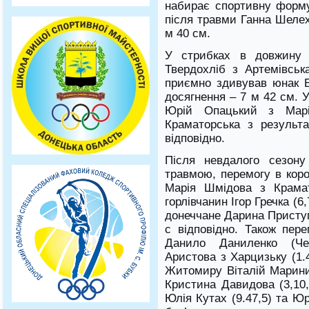
набирає спортивну форму
після травми Ганна Шелех
м 40 см.
У стрибках в довжину 
Твердохліб з Артемівськ
приємно здивував юнак Б
досягнення – 7 м 42 см. 
Юрій Опацький з Марі
Краматорська з резуль
відповідно.
Після невдалого сезону
травмою, перемогу в коро
Марія Шмідова з Крамат
горлівчанин Ігор Гречка (6
донеччане Дарина Приступ
с відповідно. Також пер
Данило Даниленко (Чер
Аристова з Харцизьку (1.4
Житомиру Віталій Маринич
Кристина Давидова (3,10,
Юлія Кутах (9.47,5) та Юр