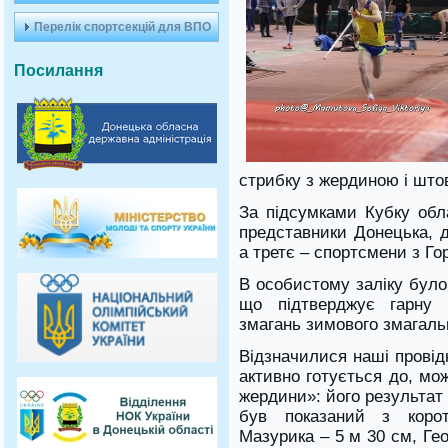
Перелік спортсекцій для ВПО
Посилання
стрибку з жердиною і што
За підсумками Кубку обл
представники Донецька, д
а третє – спортсмени з Гор
В особистому заліку було
що підтверджує гарну 
змагань зимового змагаль
Відзначилися наші провід
активно готується до, мож
жердини»: його результат
був показаний з корот
Мазурика – 5 м 30 см, Гео