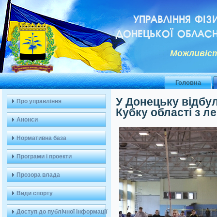
УПРАВЛІННЯ ФІЗ
ДОНЕЦЬКОЇ ОБЛАСН
Можливiст
Головна
У Донецьку відбу
Про управління
Кубку області з ле
Анонси
Нормативна база
Програми і проекти
Прозора влада
Види спорту
Доступ до публічної інформації