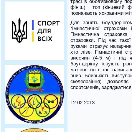
трасі в обов'язковому по
фініш) і топ (кінцевий ф
позначають яскравими мі
Для занять боулдерінго
гімнастичної страховки 
Гімнастична страховк
страховки.
Під час такої
руками страхує напарник 
хто лізе.
Гімнастичні ст
височин (4-5 м) і під 
боулдерінгу існують різн
лазіння по стіні, нависа
вниз.
Близькість виступа
скелелазіння) дозволя
спортсменів, заряджатися 
12.02.2013