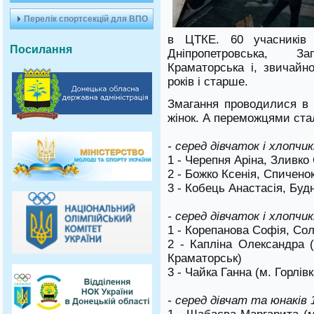
Перелік спортсекцій для ВПО
в ЦТКЕ.
60 учасників
Посилання
Дніпропетровська, З
Краматорська і, звичайн
років і старше.
Змагання проводилися в 4
жінок.
А переможцями стал
- серед дівчаток і хлопчик
1 - Черепня Аріна, Зливко
2 - Божко Ксенія, Спичено
3 - Кобець Анастасія, Буд
- серед дівчаток і хлопчик
1 - Корепанова Софія, Со
2 - Капліна Олександра 
Краматорськ)
3 - Чайка Ганна (м. Горлів
- серед дівчат та юнаків 