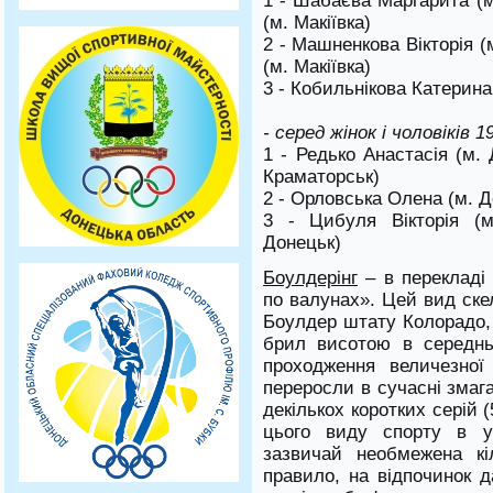
1 - Шабаєва Маргарита (
(м. Макіївка)
2 - Машненкова Вікторія 
(м. Макіївка)
3 - Кобильнікова Катерин
- серед жінок і чоловіків 1
1 - Редько Анастасія (м. 
Краматорськ)
2 - Орловська Олена (м. До
3 - Цибуля Вікторія (м
Донецьк)
Боулдерінг
– в перекладі 
по валунах».
Цей вид ске
Боулдер штату Колорадо, 
брил висотою в середнь
проходження величезної
переросли в сучасні змага
декількох коротких серій 
цього виду спорту в у
зазвичай необмежена кі
правило, на відпочинок 