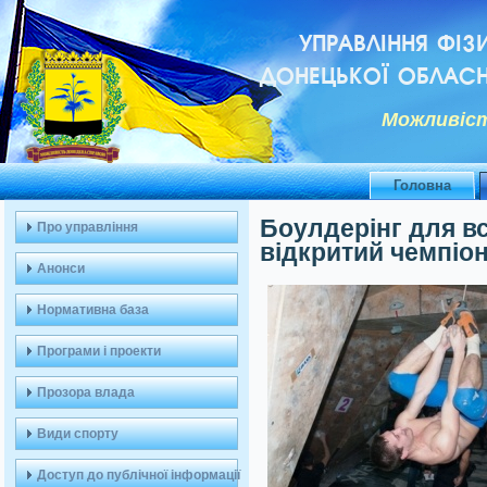
УПРАВЛІННЯ ФІЗ
ДОНЕЦЬКОЇ ОБЛАСН
Можливiст
Головна
Боулдерінг для вс
Про управління
відкритий чемпіон
Анонси
Нормативна база
Програми і проекти
Прозора влада
Види спорту
Доступ до публічної інформації