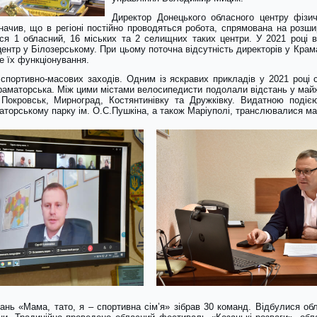
Директор Донецького обласного центру фізи
значив, що в регіоні постійно проводяться робота, спрямована на розш
ться 1 обласний, 16 міських та 2 селищних таких центри. У 2021 році в
центр у Білозерському. При цьому поточна відсутність директорів у Кр
 їх функціонування.
 спортивно-масових заходів. Одним із яскравих прикладів у 2021 році
Краматорська. Між цими містами велосипедисти подолали відстань у майж
 Покровськ, Мирноград, Костянтинівку та Дружківку. Видатною поді
маторському парку ім. О.С.Пушкіна, а також Маріуполі, транслювалися ма
ань «Мама, тато, я – спортивна сім’я» зібрав 30 команд. Відбулися обл