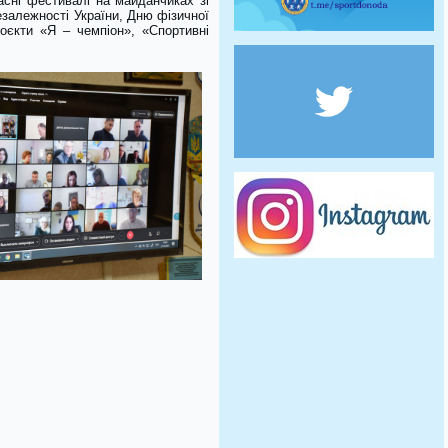
асні фестивалі на майданчиках зі
залежності України, Дню фізичної
оєкти «Я – чемпіон», «Спортивні