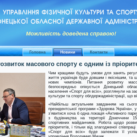
УПРАВЛІННЯ ФІЗИЧНОЇ КУЛЬТУРИ ТА СПОРТ
НЕЦЬКОЇ ОБЛАСНОЇ ДЕРЖАВНОЇ АДМІНІСТР
Можливiсть доведена справою!
Головна
Новини
Контакти
звиток масового спорту є одним із пріорит
Чим кращими будуть умови для занять регул
життя українців буде довшим і якіснішим, та
нових чемпіонів. Питання розвитку мас
безпосередньо опікується Донецький обла
населення «Спорт для всіх», розглянули на зас
культури та спорту облдержадміністрації, що в
«Найбільш актуальним завданням на сьогод
президентської програми «Здорова Україна», у
з’явитися хоча б одна локація «Активного парк
з будівництва на території Донеччини 1
спортивних майданчиків. Робота щодо розви
пріоритетів, і тільки від злагодженої співпрац
«Спорт для всіх» буде залежати її успіш
управління Володимир Мицик.