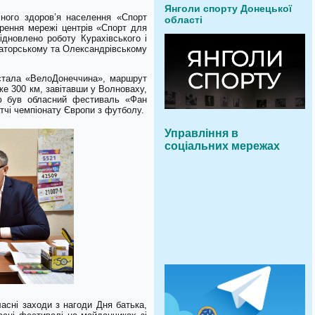
Янголи спорту Донецької
чного здоров’я населення «Спорт
області
ирення мережі центрів «Спорт для
ідновлено роботу Курахівського і
аматорському та Олександрівському
 стала «ВелоДонеччина», маршрут
е 300 км, завітавши у Волноваху,
єю був обласний фестиваль «Фан
тчі чемпіонату Європи з футболу.
Управління в
соціальних мережах
асні заходи з нагоди Дня батька,