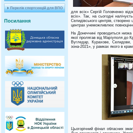
Перелік спортсекцій для ВПО
для всіх» Сергій Головченко від
всіх». Так, на сьогодні налічує
Посилання
Селидівського центрів, створено 
центрах унеможливлює повноцінне
На Донеччині проводиться низка
якої пролягав від Маріуполя до 
Вугледар, Курахове, Селидове,
зона-2021», у рамках якого в кра
Цьогорічний фінал обласних змаг