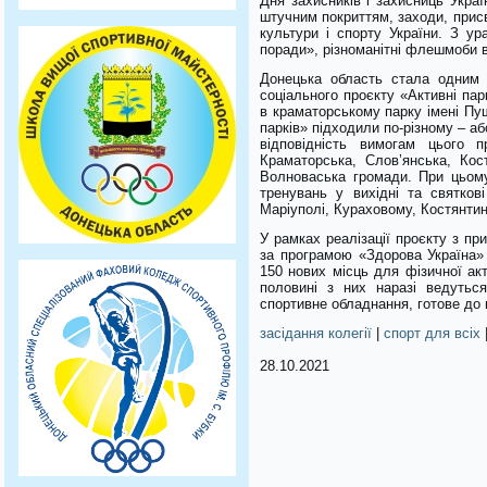
Дня захисників і захисниць Укра
штучним покриттям, заходи, прис
культури і спорту України. З у
поради», різноманітні флешмоби 
Донецька область стала одним і
соціального проєкту «Активні пар
в краматорському парку імені Пу
парків» підходили по-різному – а
відповідність вимогам цього 
Краматорська, Слов’янська, Кост
Волноваська громади. При цьому 
тренувань у вихідні та святкові
Маріуполі, Кураховому, Костянтині
У рамках реалізації проєкту з п
за програмою «Здорова Україна» 
150 нових місць для фізичної ак
половині з них наразі ведутьс
спортивне обладнання, готове до
засідання колегії
|
спорт для всіх
28.10.2021