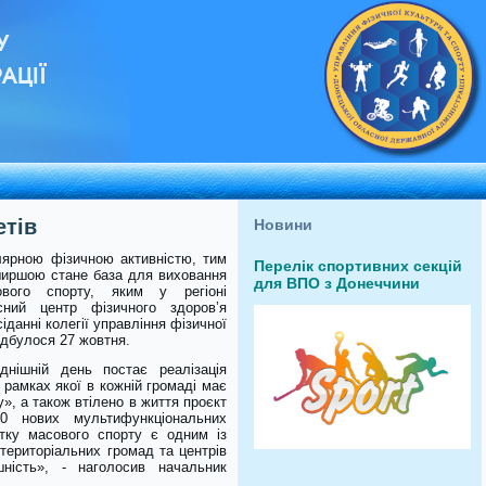
У
АЦІЇ
етів
Новини
ярною фізичною активністю, тим
Перелік спортивних секцій
 ширшою стане база для виховання
для ВПО з Донеччини
ового спорту, яким у регіоні
сний центр фізичного здоров’я
іданні колегії управління фізичної
ідбулося 27 жовтня.
нішній день постає реалізація
 рамках якої в кожній громаді має
у», а також втілено в життя проєкт
50 нових мультифункціональних
тку масового спорту є одним із
і територіальних громад та центрів
ність», - наголосив начальник