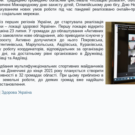
їни. Традиційно проведено обласний фестиваль «Козацькі розваги», обл
вячені Міжнародному дню захисту дітей, Олімпійському дню бігу, Дню Не
рахуванням нових умов роботи під час пандемії реалізовано онлайн-пр
в соціальних мережах.
з перших регіонів України, де стартувала реалізація
ки – локації здорової України». Першу локацію відкрито
шкіна 23 липня. У громадах до облаштування «Активних
бо замовляли нове обладнання, або приводили існуюче у
проєкту. Активно долучилися до нього Покровська,
янтинівська, Маріупольська, Авдіївська, Курахівська,
роботу координаторів, відповідальних за організацію
 дні, на достатньому рівні організовано в Дружківці,
вці та Авдіївці.
ридбання мультифункціональних спортивних майданчиків
на Донеччині до кінця 2021 року планується створити
тивності в 32 громадах області. При цьому приблизно в
я земельні роботи, до деяких громад вже надійшло
 встановлення.
|
Здорова Україна